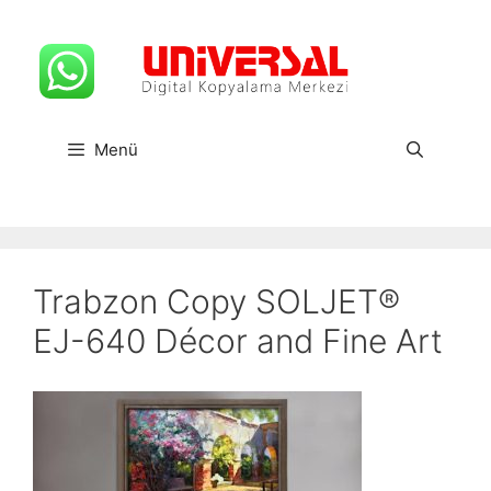
İçeriğe
atla
Menü
Trabzon Copy SOLJET®
EJ-640 Décor and Fine Art